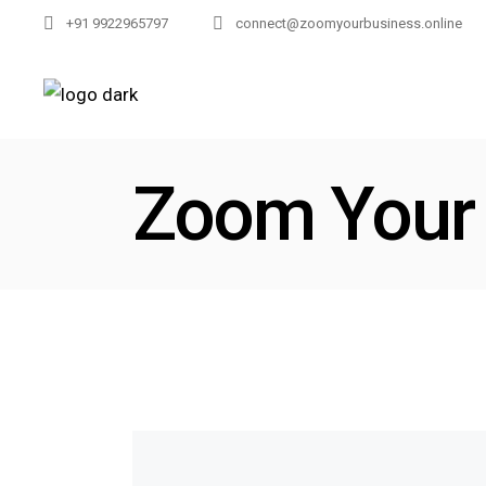
+91 9922965797
connect@zoomyourbusiness.online
Zoom Your 