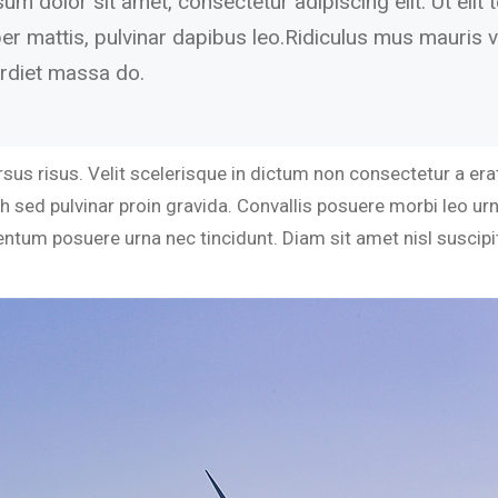
m dolor sit amet, consectetur adipiscing elit. Ut elit t
er mattis, pulvinar dapibus leo.Ridiculus mus mauris 
rdiet massa do.
us risus. Velit scelerisque in dictum non consectetur a era
bh sed pulvinar proin gravida. Convallis posuere morbi leo u
rmentum posuere urna nec tincidunt. Diam sit amet nisl suscip