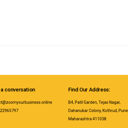
 a conversation
Find Our Address:
ct@zoomyourbusiness.online
B4, Patil Garden, Tejas Nagar,
922965797
Dahanukar Colony, Kothrud, Pune
Maharashtra 411038