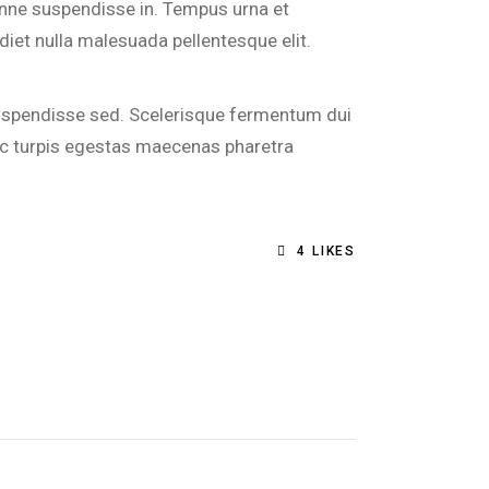
onne suspendisse in. Tempus urna et
iet nulla malesuada pellentesque elit.
e suspendisse sed. Scelerisque fermentum dui
 ac turpis egestas maecenas pharetra
4
LIKES